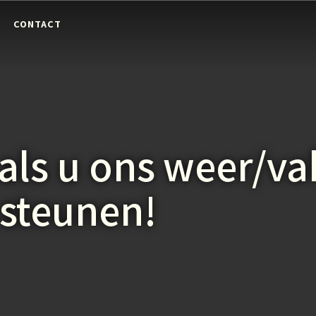
E
CONTACT
 als u ons weer/va
 steunen!