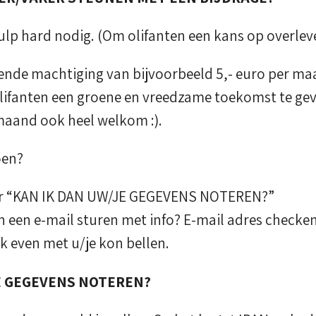
lp hard nodig. (Om olifanten een kans op overleve
nde machtiging van bijvoorbeeld 5,- euro per ma
lifanten een groene en vreedzame toekomst te geve
 maand ook heel welkom :).
oen?
er “KAN IK DAN UW/JE GEGEVENS NOTEREN?”
 een e-mail sturen met info? E-mail adres checken.
k even met u/je kon bellen.
E GEGEVENS NOTEREN?