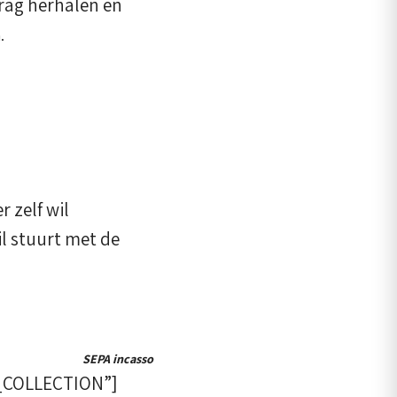
drag herhalen en
.
r zelf wil
il stuurt met de
.
SEPA incasso
T_COLLECTION”]