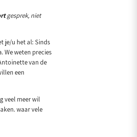
rt
gesprek, niet
 je/u het al: Sinds
ka. We weten precies
Antoinette van de
illen een
og veel meer wil
aken. waar vele