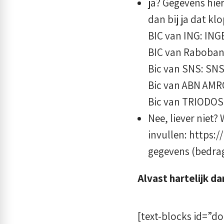
ja? Gegevens hie
dan bij ja dat klop
BIC van ING: IN
BIC van Raboba
Bic van SNS: SN
Bic van ABN AM
Bic van TRIODOS
Nee, liever niet?
invullen: https:
gegevens (bedrag
Alvast hartelijk da
[text-blocks id=”