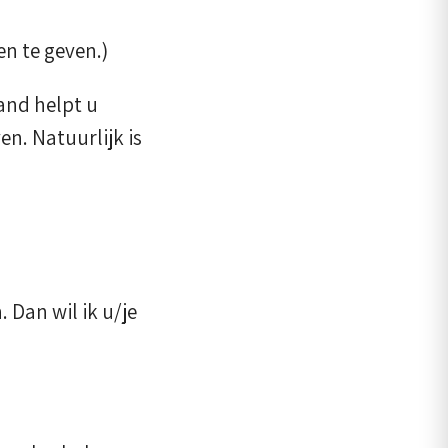
n te geven.)
and helpt u
n. Natuurlijk is
 Dan wil ik u/je