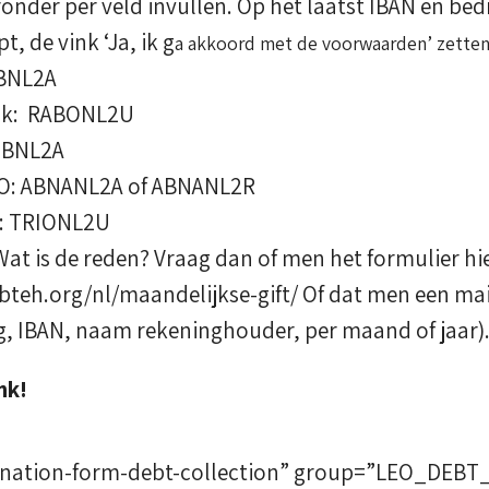
ronder per veld invullen. Op het laatst IBAN en be
t, de vink ‘Ja, ik g
a akkoord met de voorwaarden’ zetten
GBNL2A
nk: RABONL2U
SBNL2A
RO: ABNANL2A of ABNANL2R
: TRIONL2U
 Wat is de reden? Vraag dan of men het formulier hie
//bteh.org/nl/maandelijkse-gift/ Of dat men een ma
, IBAN, naam rekeninghouder, per maand of jaar)
nk!
donation-form-debt-collection” group=”LEO_DEB