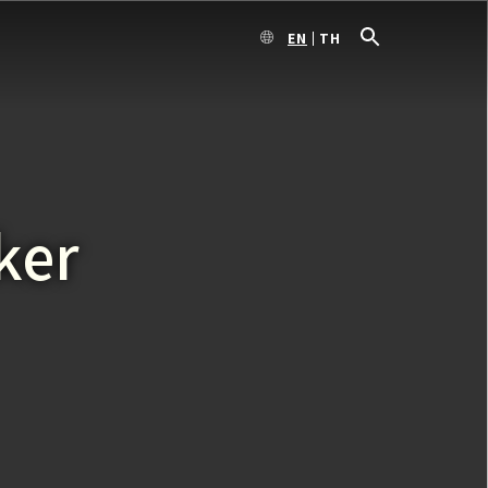
EN
TH
ker