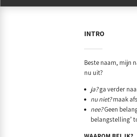
INTRO
Beste naam, mijn n
nu uit?
ja?
ga verder na
nu niet?
maak afs
nee?
Geen belang
belangstelling’ 
WAAROM BEL IK?