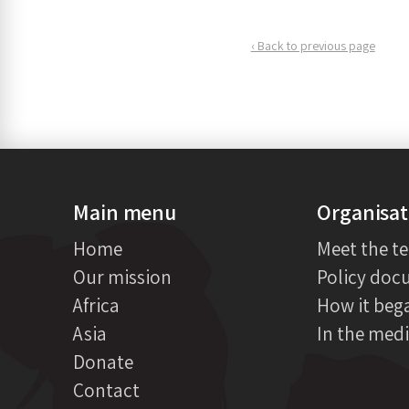
‹ Back to previous page
Main menu
Organisat
Home
Meet the t
Our mission
Policy doc
Africa
How it beg
Asia
In the med
Donate
Contact