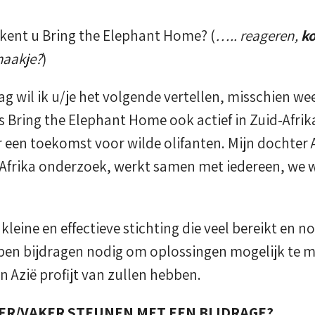
 kent u Bring the Elephant Home? (
….. reageren,
ko
 haakje?
)
g wil ik u/je het volgende vertellen, misschien weet
als Bring the Elephant Home ook actief in Zuid-Afri
r een toekomst voor wilde olifanten. Mijn dochter 
-Afrika onderzoek, werkt samen met iedereen, we w
leine en effectieve stichting die veel bereikt en n
en bijdragen nodig om oplossingen mogelijk te m
en Azië profijt van zullen hebben.
EER/VAKER STEUNEN MET EEN BIJDRAGE?