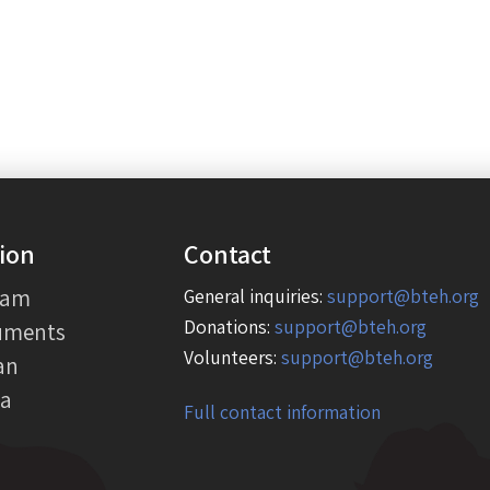
ion
Contact
eam
General inquiries:
support@bteh.org
Donations:
support@bteh.org
uments
Volunteers:
support@bteh.org
an
ia
Full contact information