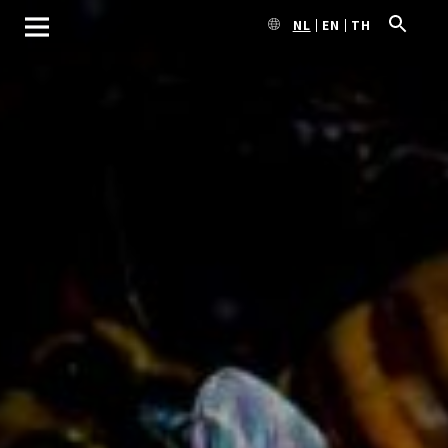
NL
EN
TH