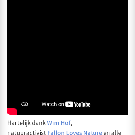
Hartelijk dank
Wim Hof
,
natuuractivist
Fallon Loves Nature
en alle