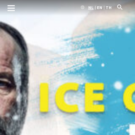
NL
EN
TH