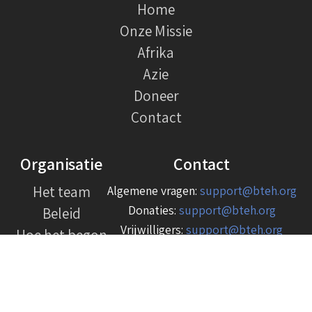
Home
Onze Missie
Afrika
Azie
Doneer
Contact
Organisatie
Contact
Het team
Algemene vragen:
support@bteh.org
Donaties:
support@bteh.org
Beleid
Vrijwilligers:
support@bteh.org
Hoe het begon
In de media
Volledige contactgegevens