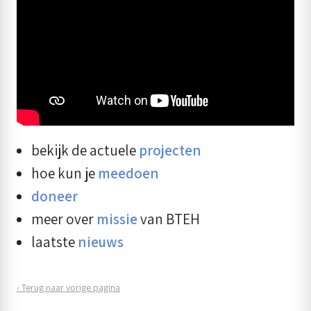
bekijk de actuele
projecten
hoe kun je
meedoen
doneer
meer over
missie
van BTEH
laatste
nieuws
‹ Terug naar vorige pagina