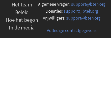
Het team
Algemene vragen:
support@bteh.org
Donaties:
support@bteh.org
Beleid
Vrijwilligers:
support@bteh.org
Hoe het begon
In de media
Volledige contactgegevens
Onze nieuwsbrief
En blijf op de hoogte!
E-mailadres
*
Privacy
*
Ik ga akkoord met het
privacy