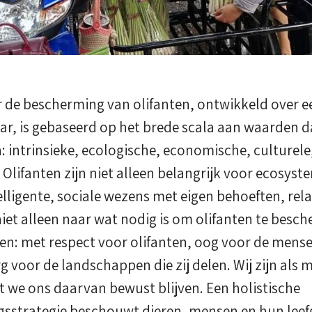
r de bescherming van olifanten, ontwikkeld over e
ar, is gebaseerd op het brede scala aan waarden d
intrinsieke, ecologische, economische, culturele,
 Olifanten zijn niet alleen belangrijk voor ecosyst
elligente, sociale wezens met eigen behoeften, relat
iet alleen naar wat nodig is om olifanten te bes
en: met respect voor olifanten, oog voor de mens
 voor de landschappen die zij delen. Wij zijn als 
at we ons daarvan bewust blijven. Een holistische
strategie beschouwt dieren, mensen en hun leefg