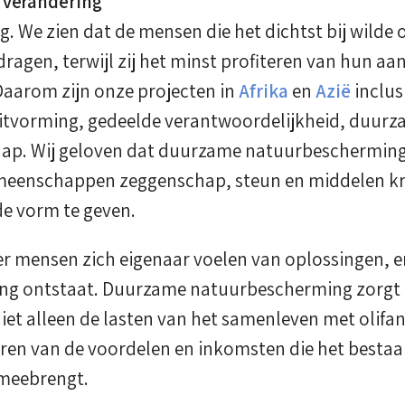
e verandering
g. We zien dat de mensen die het dichtst bij wilde 
dragen, terwijl zij het minst profiteren van hun aa
Daarom zijn onze projecten in
Afrika
en
Azië
inclus
itvorming, gedeelde verantwoordelijkheid, duurza
hap. Wij geloven dat duurzame natuurbescherming 
meenschappen zeggenschap, steun en middelen kr
 vorm te geven.
r mensen zich eigenaar voelen van oplossingen, er
ing ontstaat. Duurzame natuurbescherming zorgt 
t alleen de lasten van het samenleven met olifa
ren van de voordelen en inkomsten die het besta
 meebrengt.