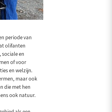
en periode van
at olifanten
 sociale en
emen of voor
ies en welzijn.
chermen, maar ook
en die met hen
mens ook natuur.
ebied als een