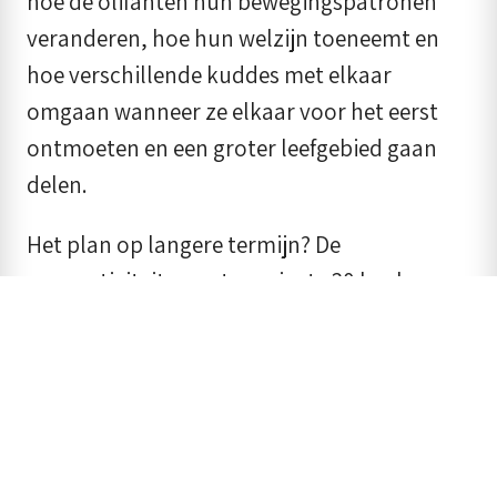
hoe de olifanten hun bewegingspatronen
veranderen, hoe hun welzijn toeneemt en
hoe verschillende kuddes met elkaar
omgaan wanneer ze elkaar voor het eerst
ontmoeten en een groter leefgebied gaan
delen.
Het plan op langere termijn? De
connectiviteit voor ten minste 30 km langs
de Bushman’s River te vergroten, het bereik
voor olifanten uit te breiden, zodat ze
kunnen migreren zoals ze zouden hebben
gedaan voordat de moderne benadering van
natuurbehoud tot beperkte bescherming