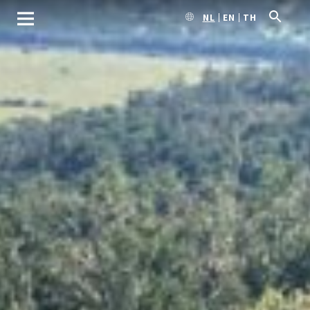
NL
EN
TH