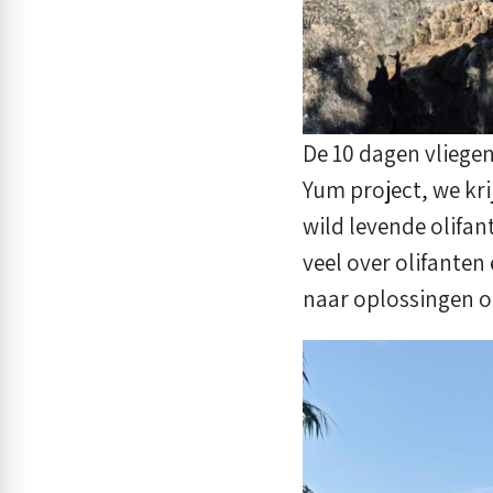
De 10 dagen vliege
Yum project, we kri
wild levende olifan
veel over olifante
naar oplossingen om