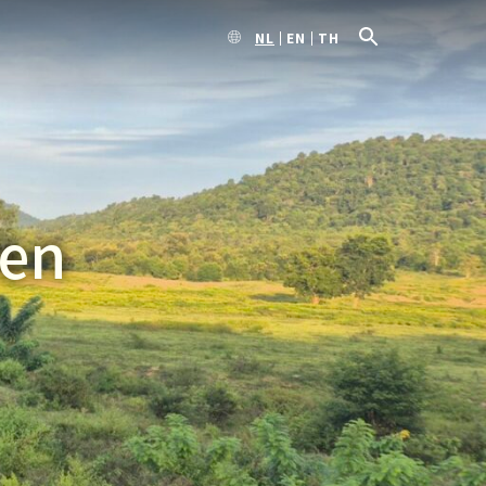
NL
EN
TH
men