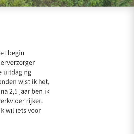
het begin
ierverzorger
e uitdaging
nden wist ik het,
na 2,5 jaar ben ik
rkvloer rijker.
k wil iets voor