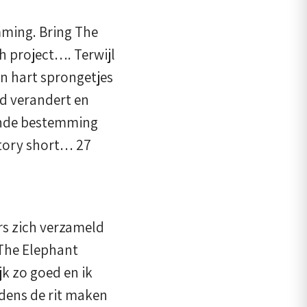
mming. Bring The
 project…. Terwijl
ijn hart sprongetjes
fd verandert en
gende bestemming
story short… 27
rs zich verzameld
 The Elephant
k zo goed en ik
jdens de rit maken