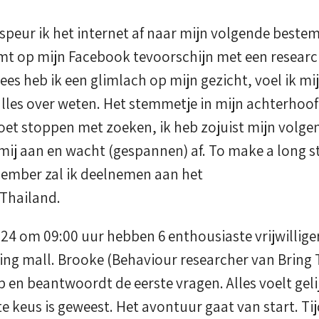
peur ik het internet af naar mijn volgende beste
 op mijn Facebook tevoorschijn met een research
lees heb ik een glimlach op mijn gezicht, voel ik m
alles over weten. Het stemmetje in mijn achterhoo
 moet stoppen met zoeken, ik heb zojuist mijn vol
mij aan en wacht (gespannen) af. To make a long 
ember zal ik deelnemen aan het
 Thailand.
4 om 09:00 uur hebben 6 enthousiaste vrijwillige
ping mall. Brooke (Behaviour researcher van Bring
en beantwoordt de eerste vragen. Alles voelt gelij
ste keus is geweest. Het avontuur gaat van start. Ti