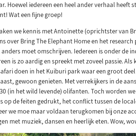
r. Hoewel iedereen een heel ander verhaal heeft st
nt! Wat een fijne groep!
aken we kennis met Antoinette (oprichtster van B
ons over Bring The Elephant Home en het research 
t anders moet omschrijven. Iedereen is onder de i
reen is zo aardig en spreekt met zoveel passie. Als 
safari doen in het Kuiburi park waar een groot de
aast, gewoon genieten. Met verrekijkers in de aans
 30 (in het wild levende) olifanten. Toch worden we 
s op de feiten gedrukt, het conflict tussen de lo
neer we moe maar voldaan terugkomen bij onze 
en met muziek, dansen en heerlijk eten. Wow, wo