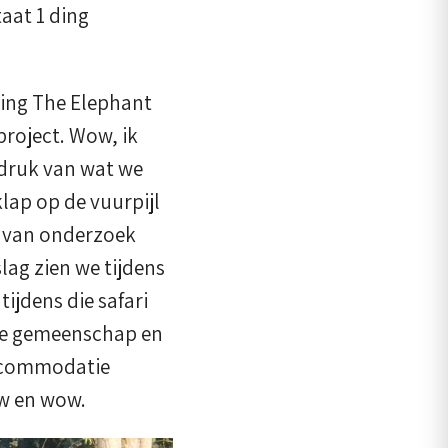
aat 1 ding
ring The Elephant
project. Wow, ik
ndruk van wat we
klap op de vuurpijl
el van onderzoek
lag zien we tijdens
tijdens die safari
cale gemeenschap en
accommodatie
w en wow.