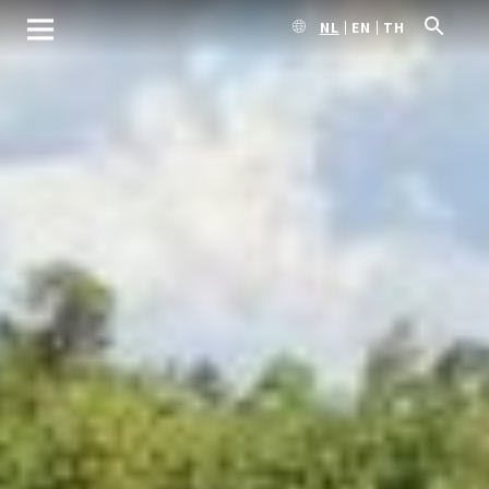
NL
EN
TH