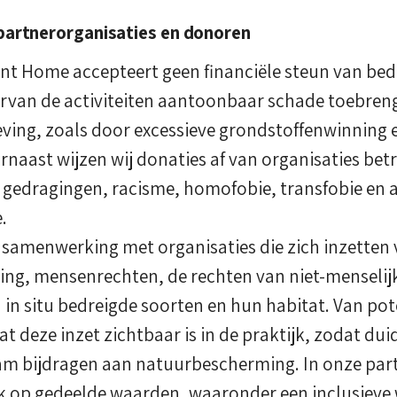
partnerorganisaties en donoren
nt Home accepteert geen financiële steun van bedr
rvan de activiteiten aantoonbaar schade toebren
ving, zoals door excessieve grondstoffenwinning e
rnaast wijzen wij donaties af van organisaties betr
gedragingen, racisme, homofobie, transfobie en
.
 samenwerking met organisaties die zich inzetten
g, mensenrechten, de rechten van niet-menselijk
in situ bedreigde soorten en hun habitat. Van pot
 deze inzet zichtbaar is in de praktijk, zodat duidel
aam bijdragen aan natuurbescherming. In onze pa
uk op gedeelde waarden, waaronder een inclusiev