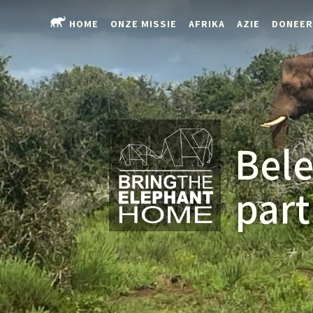
HOME
ONZE MISSIE
AFRIKA
AZIE
DONEER
Bele
part