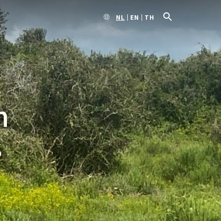
NL
EN
TH
n
s