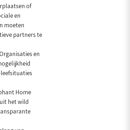
rplaatsen of
ciale en
en moeten
ieve partners te
 Organisaties en
mogelijkheid
leefsituaties
lephant Home
uit het wild
transparante