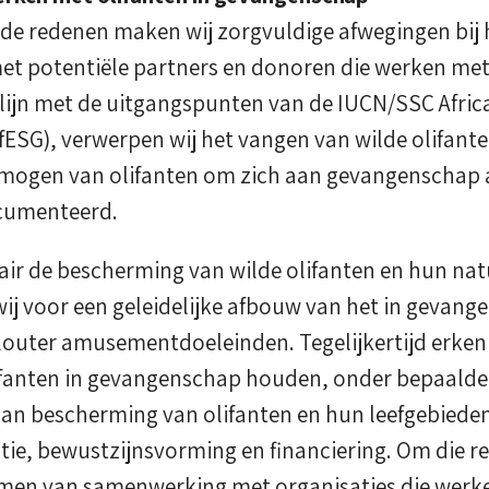
e redenen maken wij zorgvuldige afwegingen bij
 potentiële partners en donoren die werken met 
lijn met de uitgangspunten van de IUCN/SSC Afric
fESG), verwerpen wij het vangen van wilde olifant
mogen van olifanten om zich aan gevangenschap a
cumenteerd.
mair de bescherming van wilde olifanten en hun nat
wij voor een geleidelijke afbouw van het in gevan
 louter amusementdoeleinden. Tegelijkertijd erke
lifanten in gevangenschap houden, onder bepaald
an bescherming van olifanten en hun leefgebieden
ie, bewustzijnsvorming en financiering. Om die r
rmen van samenwerking met organisaties die werke