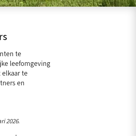
rs
anten te
jke leefomgeving
 elkaar te
tners en
ri 2026
.