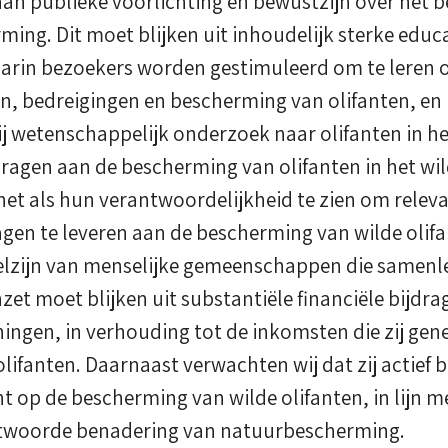
 aan publieke voorlichting en bewustzijn over het 
ming. Dit moet blijken uit inhoudelijk sterke educ
rin bezoekers worden gestimuleerd om te leren ov
en, bedreigingen en bescherming van olifanten, en
j wetenschappelijk onderzoek naar olifanten in he
dragen aan de bescherming van olifanten in het wil
het als hun verantwoordelijkheid te zien om relev
agen te leveren aan de bescherming van wilde olif
elzijn van menselijke gemeenschappen die samenl
nzet moet blijken uit substantiële financiële bijdr
ingen, in verhouding tot de inkomsten die zij gen
olifanten. Daarnaast verwachten wij dat zij actief 
t op de bescherming van wilde olifanten, in lijn 
ntwoorde benadering van natuurbescherming.