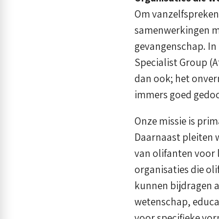
Om vanzelfsprekend
samenwerkingen met
gevangenschap. In 
Specialist Group (A
dan ook; het onver
immers goed gedo
Onze missie is pri
Daarnaast pleiten 
van olifanten voor
organisaties die o
kunnen bijdragen a
wetenschap, educat
voor specifieke vo