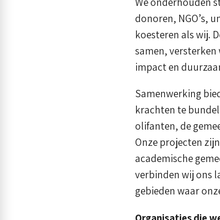
We onderhouden st
donoren, NGO’s, un
koesteren als wij.
samen, versterken 
impact en duurzaa
Samenwerking biedt
krachten te bundel
olifanten, de geme
Onze projecten zij
academische gemee
verbinden wij ons 
gebieden waar onze
Organisaties die w