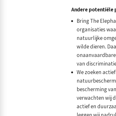
Andere potentiële 
Bring The Elepha
organisaties waa
natuurlijke omge
wilde dieren. Daa
onaanvaardbare 
van discriminatie
We zoeken actief
natuurbeschermin
bescherming van 
verwachten wij dat
actief en duurz
leggen wij nadr