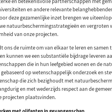
erke en betekenisvolle partnerschappen met ge
iversiteiten en andere relevante belanghebbenden 
 Door deze gezamenlijke inzet brengen we uiteenlo
we natuurbeschermingsstrategieën en vergroten we 
mheid van onze projecten.
 ons de ruimte om van elkaar te leren en samen t
en kunnen we een substantiële bijdrage leveren aa
enschappen die in hun leefgebied wonen en de natu
n gebaseerd op wetenschappelijk onderzoek en stev
nschap die zich bezighoudt met natuurbeschermi
langdurig en met wederzijds respect aan de gemee
 projecten plaatsvinden.
erken met olifanten in gevangenschap