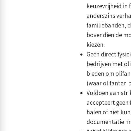
keuzevrijheid in
anderszins verha
familiebanden, d
bovendien de mog
kiezen.
Geen direct fysi
bedrijven met ol
bieden om olifant
(waar olifanten 
Voldoen aan stri
accepteert geen f
halen of niet ku
documentatie met