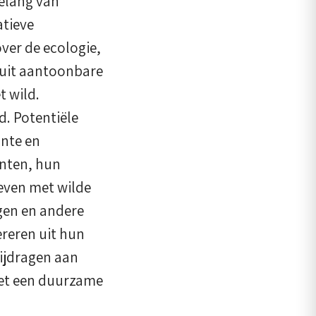
belang van
atieve
er de ecologie,
 uit aantoonbare
t wild.
d. Potentiële
ante en
anten, hun
even met wilde
agen en andere
ereren uit hun
bijdragen aan
met een duurzame