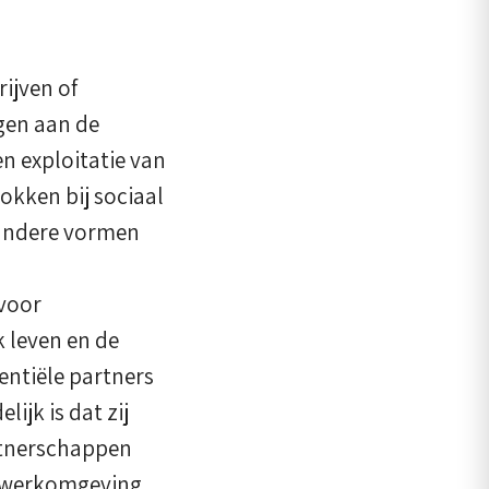
ijven of
gen aan de
n exploitatie van
okken bij sociaal
 andere vormen
 voor
 leven en de
entiële partners
ijk is dat zij
rtnerschappen
e werkomgeving,