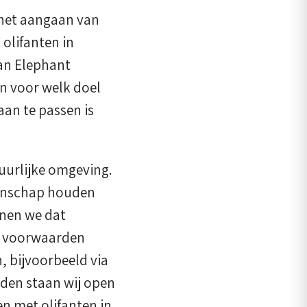
 het aangaan van
olifanten in
an Elephant
en voor welk doel
an te passen is
uurlijke omgeving.
genschap houden
nnen we dat
e voorwaarden
, bijvoorbeeld via
eden staan wij open
n met olifanten in