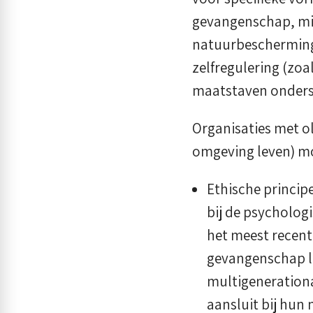
gevangenschap, mits
natuurbescherming
zelfregulering (zoa
maatstaven ondersc
Organisaties met ol
omgeving leven) m
Ethische princi
bij de psycholog
het meest recent
gevangenschap le
multigenerationa
aansluit bij hun 