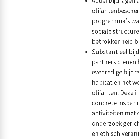
Actief bijdragen
olifantenbescher
programma’s waa
sociale structur
betrokkenheid bi
Substantieel bij
partners dienen 
evenredige bijdr
habitat en het w
olifanten. Deze i
concrete inspann
activiteiten met 
onderzoek gerich
en ethisch vera