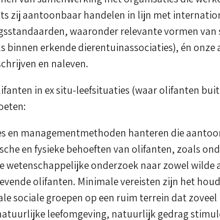
 zij aantoonbaar handelen in lijn met internation
sstandaarden, waaronder relevante vormen van 
ls binnen erkende dierentuinassociaties), én onze
hrijven en naleven.
ifanten in ex situ-leefsituaties (waar olifanten bui
oeten:
pes en managementmethoden hanteren die aantoo
ische en fysieke behoeften van olifanten, zoals o
e wetenschappelijke onderzoek naar zowel wilde a
vende olifanten. Minimale vereisten zijn het houd
le sociale groepen op een ruim terrein dat zoveel
natuurlijke leefomgeving, natuurlijk gedrag stimul