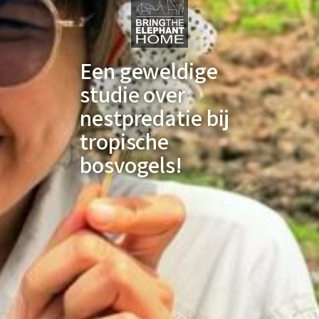
Een geweldige
studie over
nestpredatie bij
tropische
bosvogels!