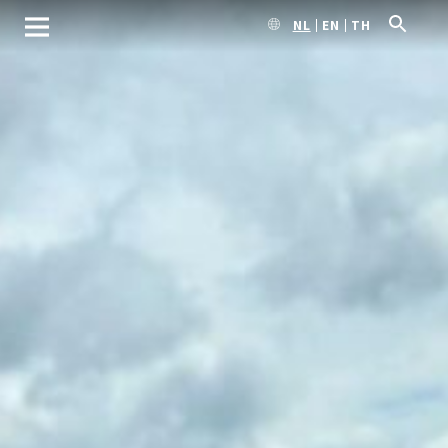
NL
EN
TH