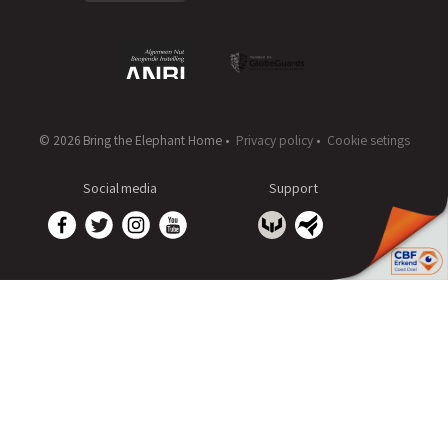
© 2026 Bring the Elephant Home •
Privacy policy
•
Cookie setings
Social media
Support